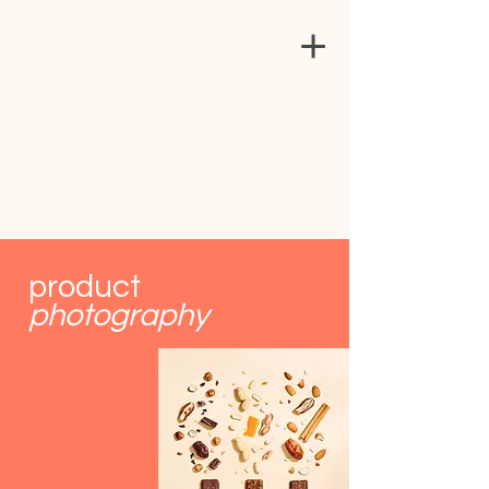
c
r
ea
t
es.
product
photography