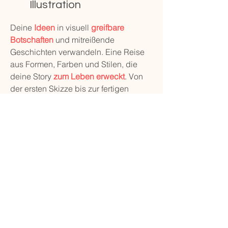
Illustration
Deine
Ideen
in visuell
greifbare
Botschaften
und mitreißende
Geschichten verwandeln. Eine Reise
aus Formen, Farben und Stilen, die
deine Story
zum Leben erweckt
. Von
der ersten Skizze bis zur fertigen
Illustration entfaltet wir dein Konzept.
Lebendige
Kompositionen, stimmige
Farbpaletten, charakteristische
Linienführung - So erschaffen wir
Illustrationen, die nicht nur schön
aussehen, sondern auch deine
Kernbotschaft
klar, faszinierend
und
wiedererkennbar
vermitteln.